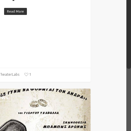
Read More
1
heaterLabs
EWS