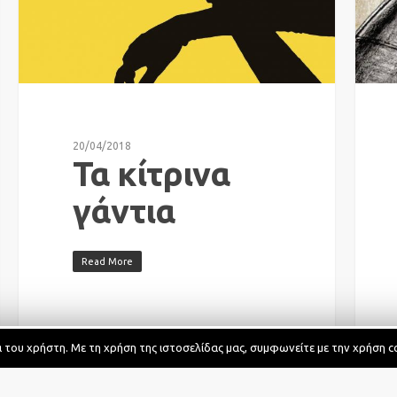
20/04/2018
ΒΡΕΊΤΕ ΜΑΣ ΣΤΑ SOCIAL MED
Τα κίτρινα
γάντια
Read More
η Cookies από το theaterlabs.gr, με σκοπό τη βελτίωση των
ία του χρήστη. Με τη χρήση της ιστοσελίδας μας, συμφωνείτε με την χρήση 