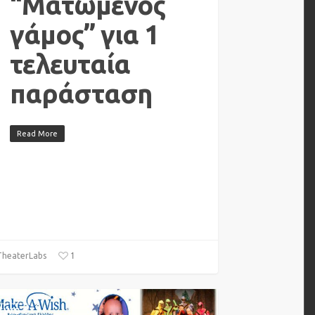
“Ματωμένος
γάμος” για 1
τελευταία
παράσταση
Read More
1
heaterLabs
EWS