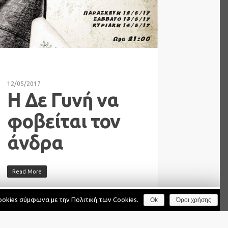
12/05/2017
IA
Η Δε Γυνή να
φοβείται τον
άνδρα
Read More
 υπηρεσιών που σας παρέχουμε.
'Όροι χρήσης
cookies σύμφωνα με την Πολιτική των Cookies.
Οκ
Ok
Όροι χρήσης