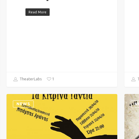
Read More
1
T
TheaterLabs
NEWS
N