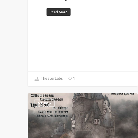
Read More
1
TheaterLabs
NEWS