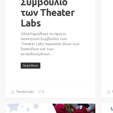
Συμβούλιο
των Theater
Labs
Ολοκληρώθηκε το πρώτο
Διοικητικό Συμβούλιο των
Theater Labs παρουσία όλων των
δασκάλων και των
εκπαιδευομένων.…
Read More
2
TheaterLabs
T
NEWS
N