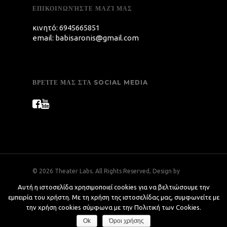
ΕΠΙΚΟΙΝΩΝΉΣΤΕ ΜΑΖΊ ΜΑΣ
κινητό: 6945665851
email: babisaronis@gmail.com
ΒΡΕΊΤΕ ΜΑΣ ΣΤΑ SOCIAL MEDIA
© 2026 Theater Labs. All Rights Reserved, Design by
ArtsPR
Αυτή η ιστοσελίδα χρησιμοποιεί cookies για να βελτιώσουμε την
Με την επίσκεψη στο site μας, αποδέχεστε τη χρήση
εμπειρία του χρήστη. Με τη χρήση της ιστοσελίδας μας, συμφωνείτε με
Cookies από το theaterlabs.gr, με σκοπό τη βελτίωση των
την χρήση cookies σύμφωνα με την Πολιτική των Cookies.
υπηρεσιών που σας παρέχουμε.
'Όροι χρήσης
Ok
Όροι χρήσης
Οκ