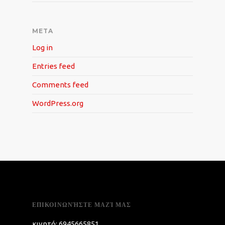
META
Log in
Entries feed
Comments feed
WordPress.org
ΕΠΙΚΟΙΝΩΝΉΣΤΕ ΜΑΖΊ ΜΑΣ
κινητό: 6945665851