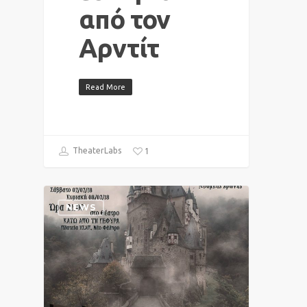
από τον
Αρντίτ
Read More
1
TheaterLabs
NEWS